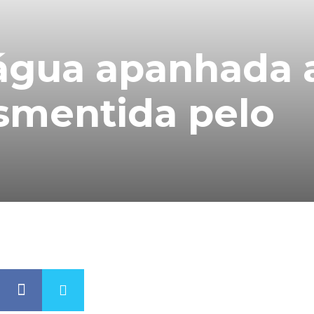
água apanhada 
smentida pelo