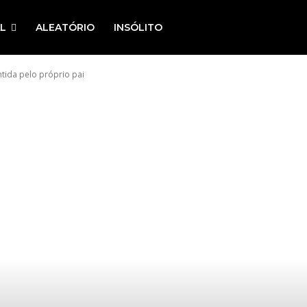
L
ALEATÓRIO
INSÓLITO
tida pelo próprio pai