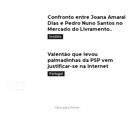
Confronto entre Joana Amaral
Dias e Pedro Nuno Santos no
Mercado do Livramento..
Insólito
Valentão que levou
palmadinhas da PSP vem
justificar-se na internet
Portugal
-Clica para Entrar-