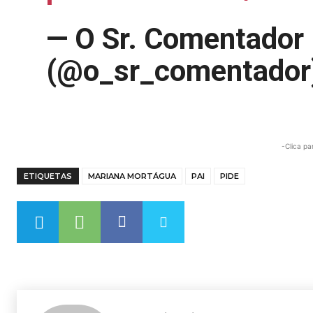
— O Sr. Comentador
(@o_sr_comentador
-Clica pa
ETIQUETAS
MARIANA MORTÁGUA
PAI
PIDE