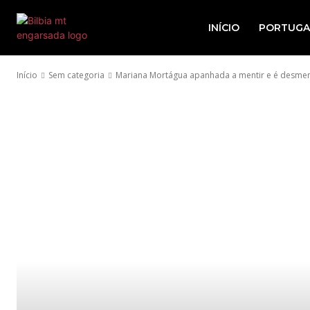
INÍCIO
PORTUGA
Início
Sem categoria
Mariana Mortágua apanhada a mentir e é desmen