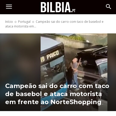
Início
Portugal
Campeão sai do carro com taco de basebol e
ataca motorista em...
Campeão sai do carro com taco
de basebol e ataca motorista
em frente ao NorteShopping